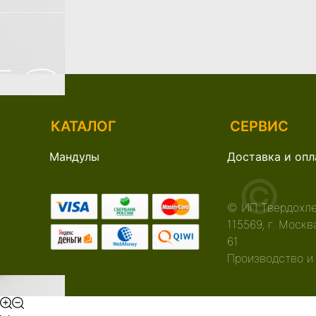
КАТАЛОГ
СЕРВИС
Мандулы
Доставка и опл
©
© ИП Твердохле
115569, г. Моск
61
Производство и