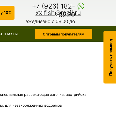
+7 (926) 182-
xxlfish@mail.ru
ку 10%
0220
ежедневно с 08.00 до
18.00
Оптовым покупателям
КОНТАКТЫ
Получить промоод
 специальная рассекающая заточка, австрийская
ом, для незакоряженных водоемов