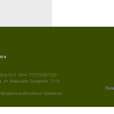
ата
бов Ю.А. ИНН 773700567355
ва, ул. Маршала Захарова, 12-3-
Пол
 продажа рыболовных приманок