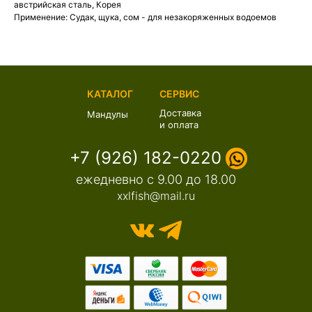
австрийская сталь, Корея
Применение: Судак, щука, сом - для незакоряженных водоемов
КАТАЛОГ
СЕРВИС
Доставка
Мандулы
и оплата
+7 (926) 182-0220
ежедневно с 9.00 до 18.00
xxlfish@mail.ru