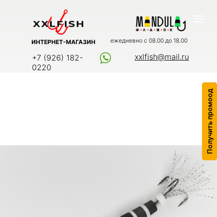
ежедневно с 08.00 до 18.00
ИНТЕРНЕТ-МАГАЗИН
xxlfish@mail.ru
+7 (926) 182-
0220
Получить промоод